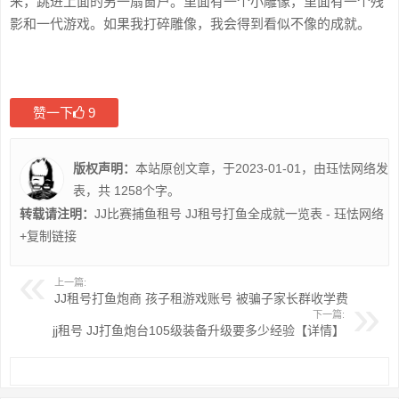
来，跳进上面的另一扇窗户。里面有一个小雕像，里面有一个残
影和一代游戏。如果我打碎雕像，我会得到看似不像的成就。
赞一下
9
版权声明：
本站原创文章，于2023-01-01，由
珏怯网络
发
表，共 1258个字。
转载请注明：
JJ比赛捕鱼租号 JJ租号打鱼全成就一览表 - 珏怯网络
+复制链接
上一篇:
JJ租号打鱼炮商 孩子租游戏账号 被骗子家长群收学费
下一篇:
jj租号 JJ打鱼炮台105级装备升级要多少经验【详情】